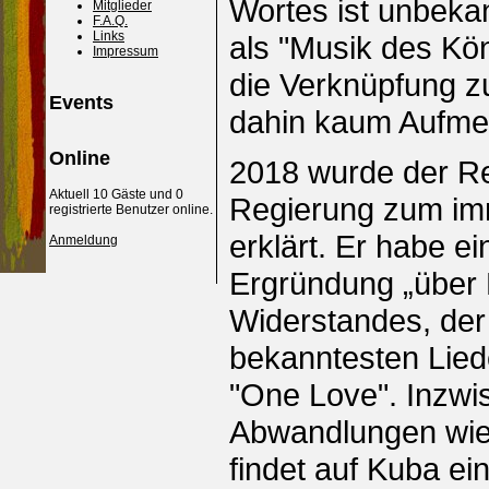
Wortes ist unbekan
Mitglieder
F.A.Q.
Links
als "Musik des Kö
Impressum
die Verknüpfung zu
Events
dahin kaum Aufme
Online
2018 wurde der Re
Aktuell 10 Gäste und 0
Regierung zum imm
registrierte Benutzer online.
erklärt. Er habe e
Anmeldung
Ergründung „über 
Widerstandes, der 
bekanntesten Lied
"One Love". Inzwis
Abwandlungen wie 
findet auf Kuba ei