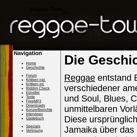
Reggae-Town
BLA
Navigation
Die Geschi
Home
Geschichte
Reggae
entstand E
Forum
Kritiken nat.
Kritiken int.
verschiedener ame
Riddim Check
Künstler
und Soul, Blues, 
Texte
FreeMP3
Downloads
unmittelbaren Vor
Konzertberichte
Interviews
Diese ursprünglic
Gästebuch
Specials
Jamaika über das
Verlosung